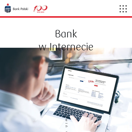
Bank
w Internecie
przewiń w dół